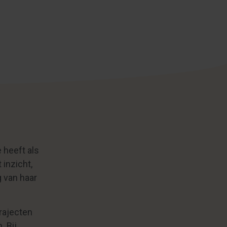
heeft als
 inzicht,
g van haar
rajecten
 Bij