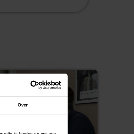
Over
 media te bieden en om ons