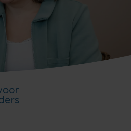
 voor
ders