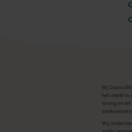
Bij Council
het werkt in 
timing en le
werknemers
Wij onderst
zoals reorga