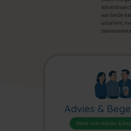
adviestrajec
aan beide ka
uitoefent, m
samenwerking
Advies & Bege
Meer over Advies & Beg