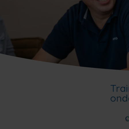
Trai
ond