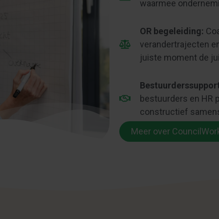
waarmee onderneming
OR begeleiding:
Coa
verandertrajecten e
juiste moment de ju
Bestuurderssupport
bestuurders en HR p
constructief same
Meer over CouncilWor