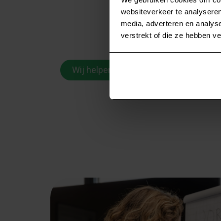
arbeidsvoorwaardelijke wijzigingen: wij 
websiteverkeer te analyseren
ondersteuning in het samenspel met de 
media, adverteren en analys
jouw sparringpartner, procesbegeleider of
verstrekt of die ze hebben v
wanneer dat nodig is.
Wij helpen je graag verder