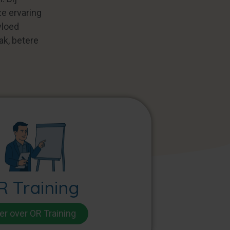
e ervaring
vloed
ak, betere
R Training
r over OR Training​