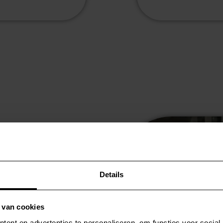
ders
nten op.
 samenwerking, minder
 traject? CouncilWorks
Details
creet en gericht op zowel
 van cookies
ames of
ent en advertenties te personaliseren, om functies voor social