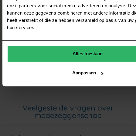
onze partners voor social media, adverteren en analyse. De
leiden tot terughoudendheid of cynisme. Het
kunnen deze gegevens combineren met andere informatie di
opbouwen van vertrouwen vraagt tijd, consistent
heeft verstrekt of die ze hebben verzameld op basis van uw 
gedrag en ruimte voor reflectie.
hun services.
Alles toestaan
Aanpassen
Veelgestelde vragen over
medezeggenschap